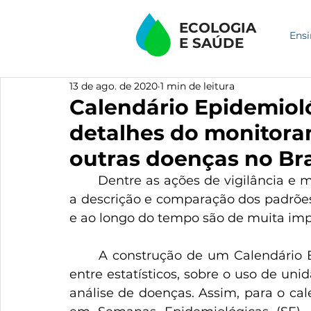
ECOLOGIA
Ensi
E
SAÚDE
13 de ago. de 2020
1 min de leitura
Calendário Epidemiol
detalhes do monitor
outras doenças no Bra
	Dentre as ações de vigilância e monitoramento de doenças como a dengue, 
a descrição e comparação dos padrões 
e ao longo do tempo são de muita imp
	A construção de um Calendário Epidemiológico surge a partir da discussão 
entre estatísticos, sobre o uso de uni
análise de doenças. Assim, para o cale