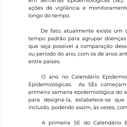
em Semanas Epidemiológicas (SE), 
ações de vigilância e monitoramento
longo do tempo.
	De fato, atualmente existe um consenso internacional sobre o período de 
tempo padrão para agrupar doenças o
que seja possível a comparação dess
ou período do ano, com os de anos ant
entre países. 
	O ano no Calendário Epidemiológico é dividido em 52 ou 53 Semanas 
Epidemiológicas.  As SEs começa
primeira semana epidemiológica do an
para designá-la, estabelece-se que
incluído, podendo assim, às vezes, c
	A primeira SE do Calendário Epidemiológico de 2020 começou no dia 