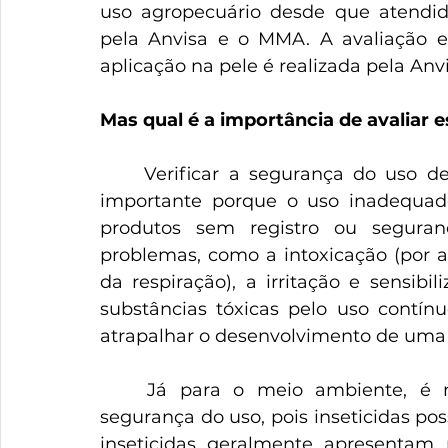
uso agropecuário desde que atendidas
pela Anvisa e o MMA. A avaliação e 
aplicação na pele é realizada pela Anv
Mas qual é a importância de avaliar e
	Verificar a segurança do uso de produtos para proteção contra insetos é 
importante porque o uso inadequado
produtos sem registro ou segura
problemas, como a intoxicação (por ab
da respiração), a irritação e sensibi
substâncias tóxicas pelo uso contín
atrapalhar o desenvolvimento de uma 
	Já para o meio ambiente, é necessário avaliar os riscos e verificar a 
segurança do uso, pois inseticidas p
inseticidas geralmente apresentam 