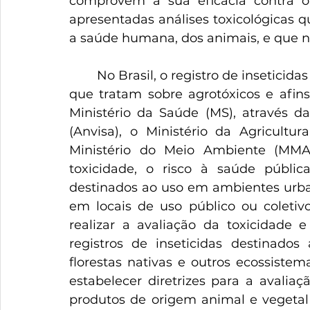
comprovem a sua eficácia contra o
apresentadas análises toxicológicas 
a saúde humana, dos animais, e que 
	No Brasil, o registro de inseticidas é regulado através da legislação e decretos 
que tratam sobre agrotóxicos e afins.
Ministério da Saúde (MS), através da
(Anvisa), o Ministério da Agricultu
Ministério do Meio Ambiente (MMA)
toxicidade, o risco à saúde pública
destinados ao uso em ambientes urbano
em locais de uso público ou coletiv
realizar a avaliação da toxicidade 
registros de inseticidas destinados
florestas nativas e outros ecossistem
estabelecer diretrizes para a avaliaç
produtos de origem animal e vegetal e