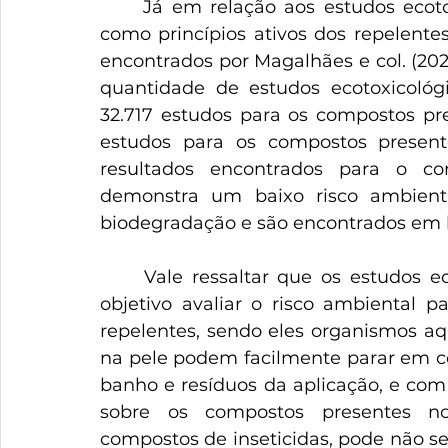
	Já em relação aos estudos ecotoxicológicos sobre os compostos utilizados 
como princípios ativos dos repelente
encontrados por Magalhães e col. (2
quantidade de estudos ecotoxicológi
32.717 estudos para os compostos pr
estudos para os compostos present
resultados encontrados para o co
demonstra um baixo risco ambienta
biodegradação e são encontrados em b
	Vale ressaltar que os estudos ecotoxicológicos analisados possuíam como 
objetivo avaliar o risco ambiental p
repelentes, sendo eles organismos aqu
na pele podem facilmente parar em cor
banho e resíduos da aplicação, e com 
sobre os compostos presentes no
compostos de inseticidas, pode não se