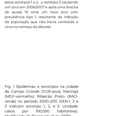
pelos sorotipos 1 e 2, , o sorotipo 3 causando 
um pico em 2006/2007 e após uma brecha 
de quase 10 anos um novo pico com 
prevalência tipo 1, resultante da infecção 
da população que não havia contraído o 
vírus no começo da década. 
Fig. 1 Epidemias e sorotipos na cidade 
de Campo Grande (CGR-azul), Maringá 
(MGF-vermelho) Ribeirão Preto (RAO-
verde) no período 2000–2011. DEN-1, 2 e 
3 indicam sorotipo 1, 2, e 3. Unidade: 
casos por 100,000 habitantes). 
Modificado de Roseguini et al. (2019).