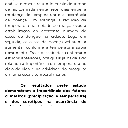
análise demonstra um intervalo de tempo 
de aproximadamente sete dias entre a 
mudança de temperatura e a ocorrência 
da doença. Em Maringá a redução da 
temperatura na metade de março levou à 
estabilização do crescente número de 
casos de dengue na cidade. Logo em 
seguida, os casos da doença voltaram a 
aumentar conforme a temperatura subia 
novamente. Essas descobertas confirmam 
estudos anteriores, nos quais já havia sido 
relatada a importância da temperatura no 
ciclo de vida e na atividade do mosquito 
em uma escala temporal menor.
Os resultados deste estudo 
demonstram a importância dos fatores 
climáticos (precipitação e temperatura) 
e dos sorotipos na ocorrência de 
epidemias
. Contudo, vale ressaltar que as 
condições climáticas, assim como o perfil 
sorotípico, não são os únicos fatores 
responsáveis ​​pela evolução temporal da 